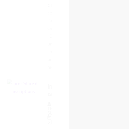
c’est
certainement
l’arbre qui
cache la forêt
! Denturiste
une avancée
sociale Dans
une étude
menée...
informations
candidatures
Par
Thierry
SUPPLIE
5 janvier 2023