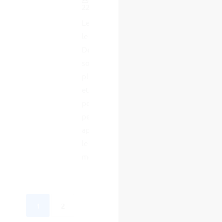
22 août 2022
Les objectifs et
le besoin de
Denturiste
sont de plus en
plus pressants
et réel. La
population ne
peut pas être
appareillée et
le sera de
moins en...
1
2