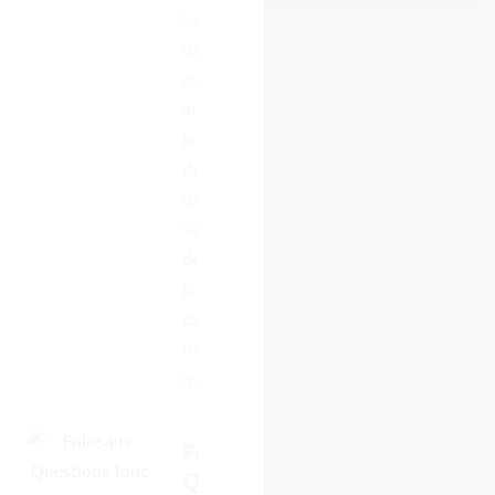
Santé bucco-
dentaire et
confiance :
au cœur du
bien-être et
de l’estime
de soi La
santé bucco-
dentaire
joue un rôle
essentiel
dans notre
qualité...
Foire aux
Questions :