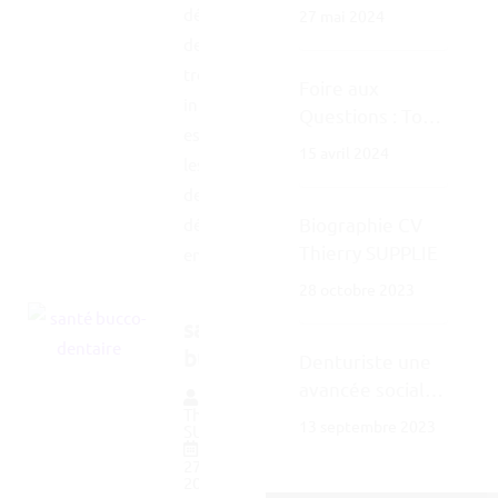
améliorer
dédiée aux soins
27 mai 2024
confiance en soi
dentaires. Vous y
trouverez des
Foire aux
informations
Questions : Tout
essentielles sur
sur le
15 avril 2024
les prothèses
Denturisme
dentaires, les
Biographie CV
défis actuels
Thierry SUPPLIE
en...
28 octobre 2023
santé
bucco-
Denturiste une
dentaire
avancée sociale
Par
améliorer
Thierry
historique
13 septembre 2023
SUPPLIE
confiance
27 mai
en soi
2024