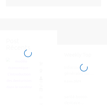
Post​
Récents
Weekly Top
Informations
Informations
générales
générales sur
sur les Soins
Par
les Soins
6 juin 2024
dentaires
Thierry
dentaires
SUPPLIE
6 juin 2024
santé bucco-
Bienvenue sur
dentaire
notre page