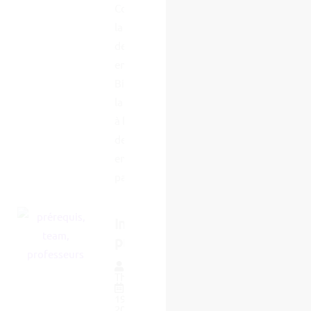
Complètes sur
la Formation
de Denturiste
en France
Bienvenue sur
la page dédiée
à la formation
de denturiste
en France, un
parcours...
Intervenants-
professeurs
Par
Thierry SUPPLIE
19 septembre
2022