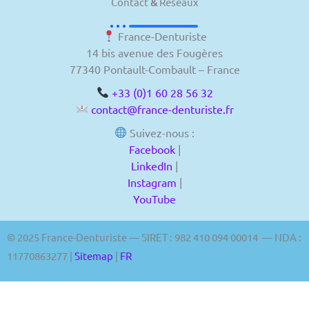
Contact
&
Réseaux
France-Denturiste
14 bis avenue des Fougères
77340 Pontault-Combault – France
+33 (0)1 60 28 56 32
contact@france-denturiste.fr
Suivez-nous :
Facebook
|
LinkedIn
|
Instagram
|
YouTube
© 2025 France-Denturiste — SIRET : 982 410 094 00014 — NDA :
11770863277 |
Sitemap
|
FR