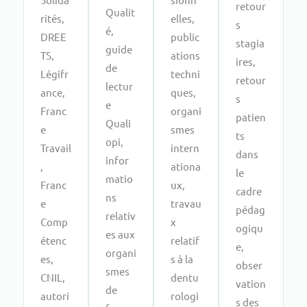
retour
Qualit
rités,
elles,
s
é,
DREE
public
stagia
guide
TS,
ations
ires,
de
Légifr
techni
retour
lectur
ance,
ques,
s
e
Franc
organi
patien
Quali
e
smes
ts
opi,
Travail
intern
dans
infor
,
ationa
le
matio
Franc
ux,
cadre
ns
e
travau
pédag
relativ
Comp
x
ogiqu
es aux
étenc
relatif
e,
organi
es,
s à la
obser
smes
CNIL,
dentu
vation
de
autori
rologi
s des