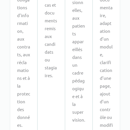
sionn
cas et
tions
menta
elles,
docu
d’info
ire,
aux
ments
rmati
adapt
patien
remis
on,
ation
ts
aux
aux
d’un
appar
candi
contra
modul
eillés
dats
ts, aux
e,
dans
ou
récla
clarifi
un
stagia
matio
cation
cadre
ires.
ns et à
d’une
pédag
la
page,
ogiqu
protec
ajout
e et à
tion
d’un
la
des
contr
super
donné
ôle ou
vision.
es.
modifi