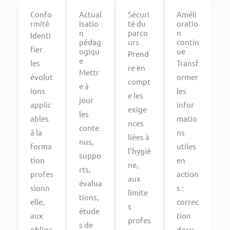
Confo
Actual
Sécuri
Améli
rmité
isatio
té du
oratio
n
parco
n
Identi
pédag
urs
contin
fier
ogiqu
ue
Prend
e
les
Transf
re en
Mettr
évolut
ormer
compt
e à
ions
les
e les
jour
applic
infor
exige
les
ables
matio
nces
conte
à la
ns
liées à
nus,
forma
utiles
l’hygiè
suppo
tion
en
ne,
rts,
profes
action
aux
évalua
sionn
s :
limite
tions,
elle,
correc
s
étude
aux
tion
profes
s de
obliga
docu