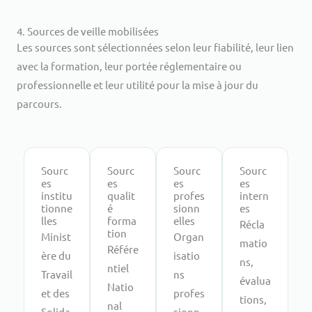
4. Sources de veille mobilisées
Les sources sont sélectionnées selon leur fiabilité, leur lien
avec la formation, leur portée réglementaire ou
professionnelle et leur utilité pour la mise à jour du
parcours.
Sourc
Sourc
Sourc
Sourc
es
es
es
es
institu
qualit
profes
intern
tionne
é
sionn
es
lles
forma
elles
Récla
tion
Minist
Organ
matio
Référe
ère du
isatio
ns,
ntiel
Travail
ns
évalua
Natio
et des
profes
tions,
nal
Solida
sionn