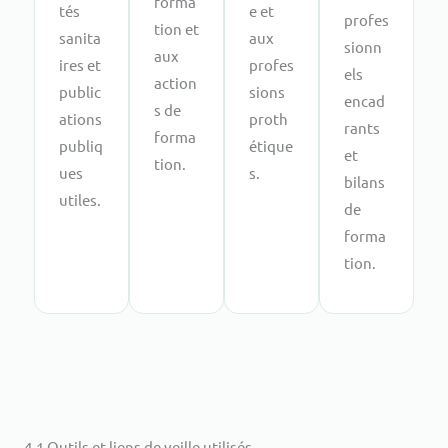
forma
tés
e et
profes
tion et
sanita
aux
sionn
aux
ires et
profes
els
action
public
sions
encad
s de
ations
proth
rants
forma
publiq
étique
et
tion.
ues
s.
bilans
utiles.
de
forma
tion.
4.1 Outils et liens de veille utilisés