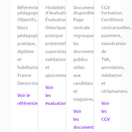
Référentiel
Modalités
Documents
CGV
pédagogique
d’évaluation
disponibles
formation
Objectifs,
Évaluations
Page
Conditions
blocs
théoriques,
centrale
contractuelles,
pédagogiques,
pratique
regroupant
paiement,
pratique,
présentielle,
les
exonération
diplôme
supervision,
documents
de
et
validation
publics
TVA,
habilitation
et
utiles
annulation,
France-
ajournement.
aux
médiation
Denturiste.
candidats
et
Voir
et
réclamations.
Voir le
les
stagiaires.
référentiel
évaluations
Voir
Voir
les
les
CGV
documents