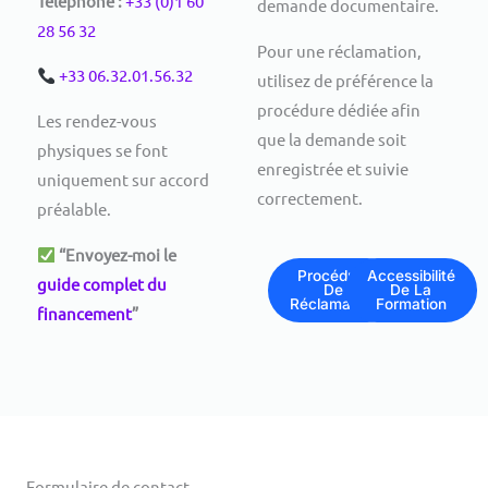
Téléphone :
+33 (0)1 60
demande documentaire.
28 56 32
Pour une réclamation,
+33 06.32.01.56.32
utilisez de préférence la
procédure dédiée afin
Les rendez-vous
que la demande soit
physiques se font
enregistrée et suivie
uniquement sur accord
correctement.
préalable.
“Envoyez-moi le
Procédure
Accessibilité
guide complet du
De
De La
Réclamation
Formation
financement
”
Formulaire de contact