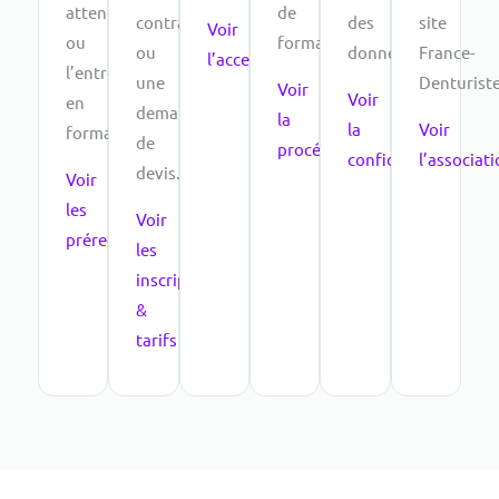
attendue
de
contractuels
des
site
Voir
ou
formation.
ou
données.
France-
l’accessibilité
l’entrée
une
Denturiste
Voir
Voir
en
demande
la
la
Voir
formation.
de
procédure
confidentialité
l’associat
devis.
Voir
les
Voir
prérequis
les
inscriptions
&
tarifs