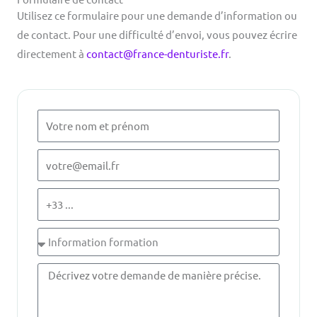
Utilisez ce formulaire pour une demande d’information ou
de contact. Pour une difficulté d’envoi, vous pouvez écrire
directement à
contact@france-denturiste.fr
.
Nom
et
prénom
Adresse
e-
mail
Téléphone
Objet
de
Votre
la
message
demande