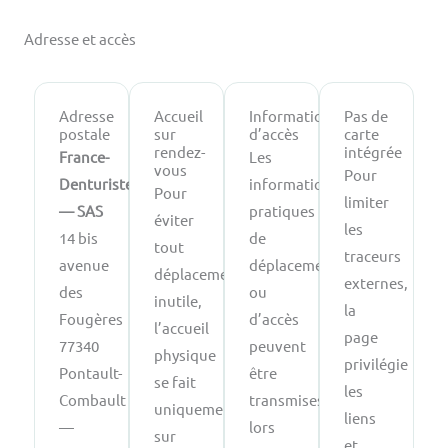
Adresse et accès
Adresse
Accueil
Informations
Pas de
postale
sur
d’accès
carte
rendez-
intégrée
France-
Les
vous
Pour
Denturiste
informations
Pour
limiter
— SAS
pratiques
éviter
les
14 bis
de
tout
traceurs
avenue
déplacement
déplacement
externes,
des
ou
inutile,
la
Fougères
d’accès
l’accueil
page
77340
peuvent
physique
privilégie
Pontault-
être
se fait
les
Combault
transmises
uniquement
liens
—
lors
sur
et