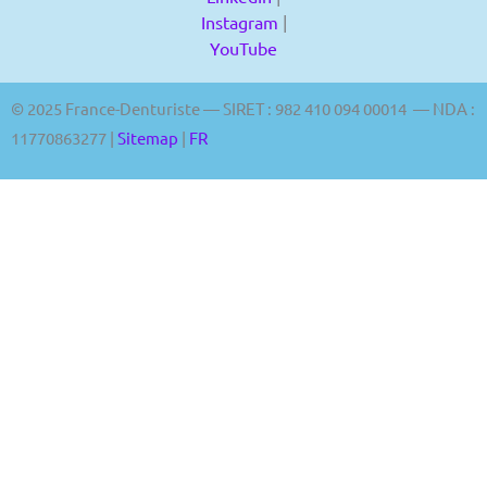
Instagram
|
YouTube
© 2025 France-Denturiste — SIRET : 982 410 094 00014 — NDA :
11770863277 |
Sitemap
|
FR