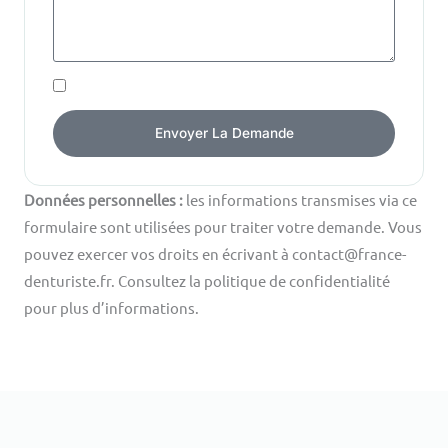
J’ai
compris
Envoyer La Demande
que
mes
informations
Données personnelles :
les informations transmises via ce
sont
formulaire sont utilisées pour traiter votre demande. Vous
utilisées
pouvez exercer vos droits en écrivant à contact@france-
uniquement
denturiste.fr. Consultez la politique de confidentialité
pour
pour plus d’informations.
traiter
ma
demande
et
que