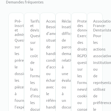
Demandes fréquentes
je
peux
exercer
Pré-
Tarifs
Accessibilité
Réclamations
Protection
Associati
mes
inscription
et
des
France-
Besoin
Insatisfaction,
et
devis
données
Denturist
droits
d’aménagement,
difficulté
admission
Questions
Exercice
Pour
auprès
Questions
situation
de
sur
des
les
de
sur
de
parcours,
le
droits
actions
France-
les
handicap,
demande
coût
RGPD,
associativ
Denturiste.
prérequis,
conditions
relative
de
question
institutio
le
d’accueil
à
la
sur
ou
dossier,
ou
une
formation,
les
de
les
échange
évaluation
les
formulaires,
représenta
pièces
avec
ou
frais
newsletter,
utilisez
à
le
à
d’inscription,
cookies
de
fournir,
référent
un
les
ou
préférenc
l’expérience
handicap.
document
documents
conservation
le