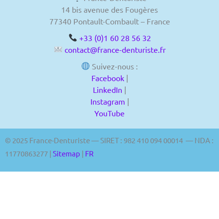
14 bis avenue des Fougères
77340 Pontault-Combault – France
+33 (0)1 60 28 56 32
contact@france-denturiste.fr
Suivez-nous :
Facebook
|
LinkedIn
|
Instagram
|
YouTube
© 2025 France-Denturiste — SIRET : 982 410 094 00014 — NDA :
11770863277 |
Sitemap
|
FR