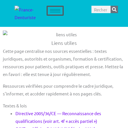
Aller
Rechercher
au
contenu
Liens utiles
Cette page centralise nos sources essentielles : textes
juridiques, autorités et organismes, formation & certification,
ressources pour patients, outils pratiques et presse. Mettez-la
en favori : elle est tenue à jour régulièrement.
Ressources vérifiées pour comprendre le cadre juridique,
s’informer, et accéder rapidement à nos pages clés.
Textes & lois
Directive 2005/36/CE — Reconnaissance des
qualifications (voir art. 4f « accès partiel »)