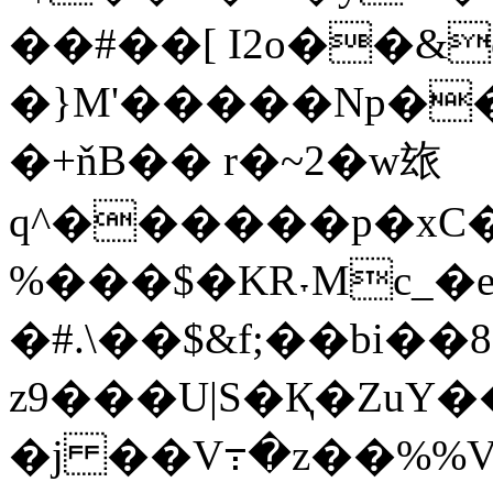
��#��[ I2o��&
�}M'�����Np
��
�+ňB�� r�~2�w玈
q^������p�xC�
%���$�KR˕Mc_�e
�#.\��$&f;��bi��
z9���U|S�Қ�Zu
�j ��V߹�z��%%