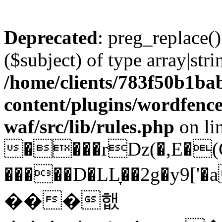
Deprecated
: preg_replace()
($subject) of type array|stri
/home/clients/783f50b1b
content/plugins/wordfenc
waf/src/lib/rules.php
on li
����rǲ(�,E�(
�����D�LL̞��2g�y9['�a&
���햆